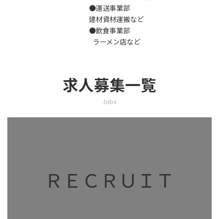
●運送事業部
建材資材運搬など
●飲食事業部
ラーメン店など
求人募集一覧
Jobs
カ
バ
ー
リ
ン
ク
ＲＥＣＲＵＩＴ